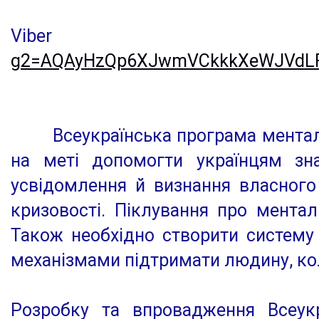
Vib
g2=AQAyHzQp6XJwmVCkkkXeWJVdLF
Всеукраїнська програма ментально
на меті допомогти українцям зна
усвідомлення й визнання власного 
кризовості. Піклування про мента
Також необхідно створити систему 
механізмами підтримати людину, кол
Розробку та впровадження Всеук