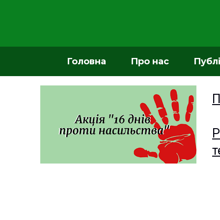
Головна
Про нас
Публ
П
Р
т